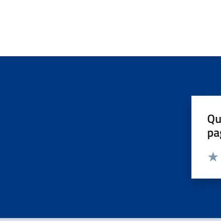
Qu
pa
Valut
Valu