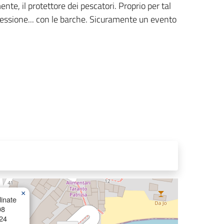
te, il protettore dei pescatori. Proprio per tal
cessione... con le barche. Sicuramente un evento
×
inate
08
24