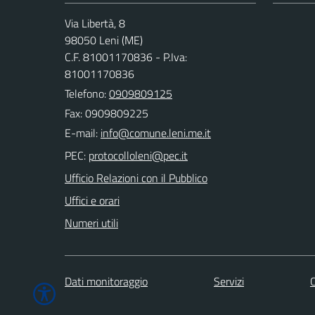
Via Libertà, 8
98050 Leni (ME)
C.F. 81001170836 - P.Iva:
81001170836
Telefono:
0909809125
Fax: 0909809225
E-mail:
PEC:
Ufficio Relazioni con il Pubblico
Uffici e orari
Numeri utili
Dati monitoraggio
Servizi
C