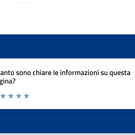
anto sono chiare le informazioni su questa
gina?
a da 1 a 5 stelle la pagina
ta 1 stelle su 5
Valuta 2 stelle su 5
Valuta 3 stelle su 5
Valuta 4 stelle su 5
Valuta 5 stelle su 5